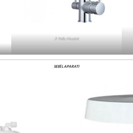
3 Yollu Musluk
SEBİL APARATI