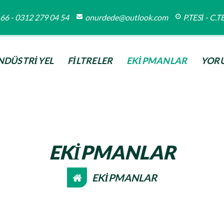
66 - 0312 279 04 54
onurdede@outlook.com
P.TESİ - C.
NDÜSTRİYEL
FİLTRELER
EKİPMANLAR
YOR
EKİPMANLAR
EKİPMANLAR