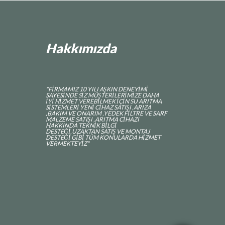
Hakkımızda
"FİRMAMIZ 10 YILI AŞKIN DENEYİMİ
SAYESİNDE SİZ MÜŞTERİLERİMİZE DAHA
İYİ HİZMET VEREBİLMEK İÇİN SU ARITMA
SİSTEMLERİ YENİ CİHAZ SATIŞI ,ARIZA
,BAKIM VE ONARIM ,YEDEK FİLTRE VE SARF
MALZEME SATIŞI ,ARITMA CİHAZI
HAKKINDA TEKNİK BİLGİ
DESTEĞİ,UZAKTAN SATIŞ VE MONTAJ
DESTEĞİ GİBİ TÜM KONULARDA HİZMET
VERMEKTEYİZ"